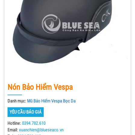
Nón Bảo Hiểm Vespa
Danh mục:
Mũ Bảo Hiểm Vespa Bọc Da
YÊU CẦU BÁO GIÁ
Hotline:
0394.782.610
Email:
xuanchien@blueseaco.vn