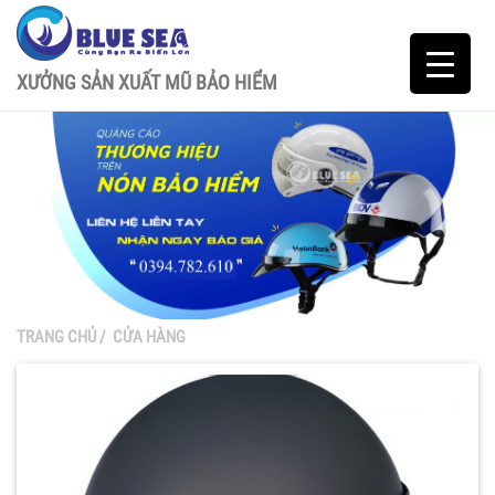
XƯỞNG SẢN XUẤT MŨ BẢO HIỂM
TRANG CHỦ
/
CỬA HÀNG