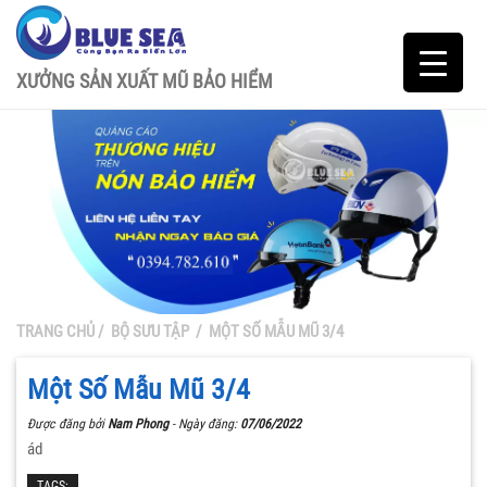
XƯỞNG SẢN XUẤT MŨ BẢO HIỂM
TRANG CHỦ
/
BỘ SƯU TẬP
/
MỘT SỐ MẪU MŨ 3/4
Một Số Mẫu Mũ 3/4
Được đăng bởi
Nam Phong
- Ngày đăng:
07/06/2022
ád
TAGS: