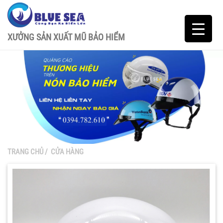
XƯỞNG SẢN XUẤT MŨ BẢO HIỂM
TRANG CHỦ
/
CỬA HÀNG