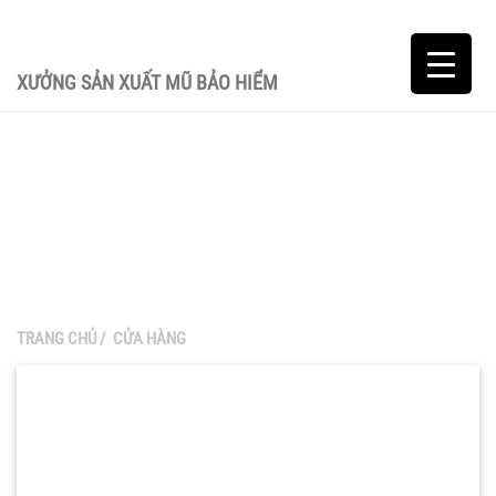
XƯỞNG SẢN XUẤT MŨ BẢO HIỂM
TRANG CHỦ
/
CỬA HÀNG