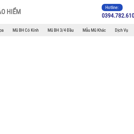
Hotline:
ẢO HIỂM
0394.782.61
pa
Mũ BH Có Kính
Mũ BH 3/4 Đầu
Mẫu Mũ Khác
Dịch Vụ