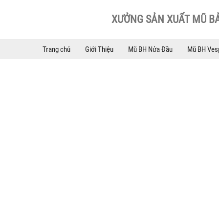
XƯỞNG SẢN XUẤT MŨ B
Trang chủ
Giới Thiệu
Mũ BH Nửa Đầu
Mũ BH Ves