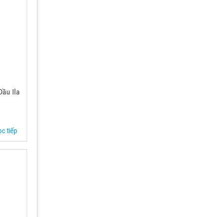
ầu Ila
c tiếp