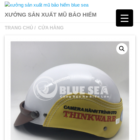
XƯỞNG SẢN XUẤT MŨ BẢO HIỂM
TRANG CHỦ
/
CỬA HÀNG