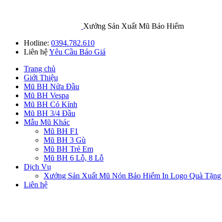
Xưởng Sản Xuất Mũ Bảo Hiểm
Hotline:
0394.782.610
Liên hệ
Yêu Cầu Báo Giá
Trang chủ
Giới Thiệu
Mũ BH Nửa Đầu
Mũ BH Vespa
Mũ BH Có Kính
Mũ BH 3/4 Đầu
Mẫu Mũ Khác
Mũ BH F1
Mũ BH 3 Gù
Mũ BH Trẻ Em
Mũ BH 6 Lỗ, 8 Lỗ
Dịch Vụ
Xưởng Sản Xuất Mũ Nón Bảo Hiểm In Logo Quà Tặng
Liên hệ