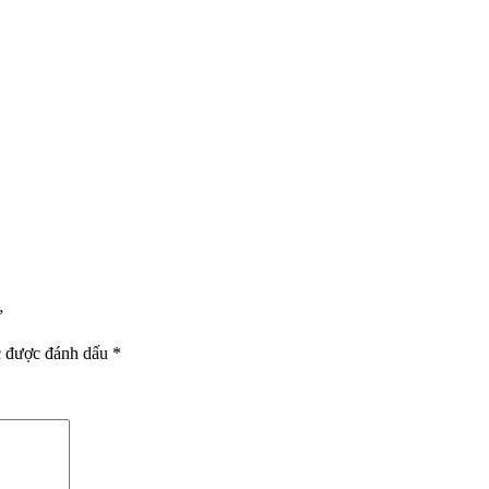
”
c được đánh dấu
*