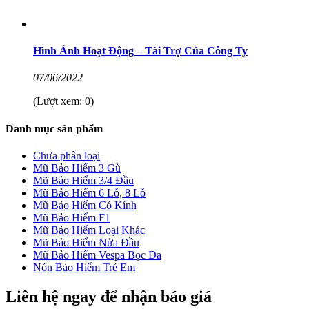
Hình Ảnh Hoạt Động – Tài Trợ Của Công Ty
07/06/2022
(Lượt xem: 0)
Danh mục sản phẩm
Chưa phân loại
Mũ Bảo Hiểm 3 Gù
Mũ Bảo Hiểm 3/4 Đầu
Mũ Bảo Hiểm 6 Lỗ, 8 Lỗ
Mũ Bảo Hiểm Có Kính
Mũ Bảo Hiểm F1
Mũ Bảo Hiểm Loại Khác
Mũ Bảo Hiểm Nửa Đầu
Mũ Bảo Hiểm Vespa Bọc Da
Nón Bảo Hiểm Trẻ Em
Liên hệ ngay để nhận báo giá