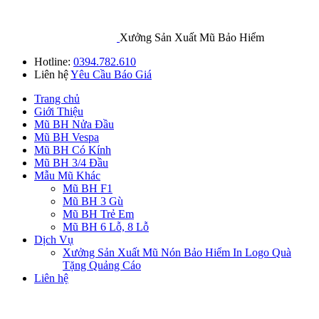
Xưởng Sản Xuất Mũ Bảo Hiểm
Hotline:
0394.782.610
Liên hệ
Yêu Cầu Báo Giá
Trang chủ
Giới Thiệu
Mũ BH Nửa Đầu
Mũ BH Vespa
Mũ BH Có Kính
Mũ BH 3/4 Đầu
Mẫu Mũ Khác
Mũ BH F1
Mũ BH 3 Gù
Mũ BH Trẻ Em
Mũ BH 6 Lỗ, 8 Lỗ
Dịch Vụ
Xưởng Sản Xuất Mũ Nón Bảo Hiểm In Logo Quà
Tặng Quảng Cáo
Liên hệ