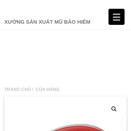
XƯỞNG SẢN XUẤT MŨ BẢO HIỂM
TRANG CHỦ
/
CỬA HÀNG