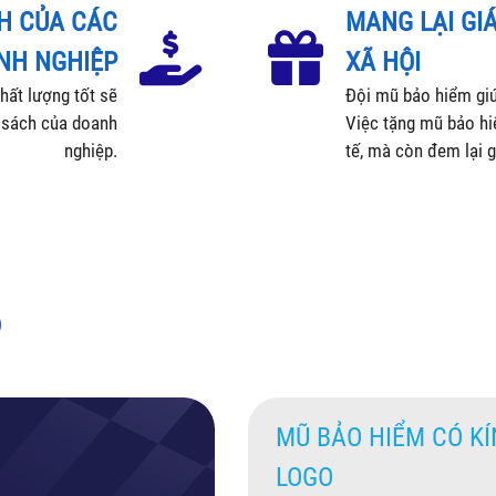
CH CỦA CÁC
MANG LẠI GI
NH NGHIỆP
XÃ HỘI
hất lượng tốt sẽ
Đội mũ bảo hiểm gi
 sách của doanh
Việc tặng mũ bảo hi
nghiệp.
tế, mà còn đem lại g
o
MŨ BẢO HIỂM CÓ KÍ
LOGO