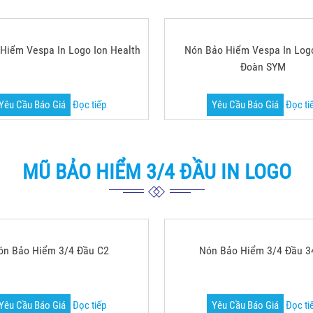
MŨ BẢO HIỂM BỌC DA IN LOGO
Hiểm Vespa In Logo Ion Health
Nón Bảo Hiểm Vespa In Log
Đoàn SYM
Yêu Cầu Báo Giá
Đọc tiếp
Yêu Cầu Báo Giá
Đọc ti
MŨ BẢO HIỂM 3/4 ĐẦU IN LOGO