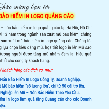
hào mừng bạn tới
BẢO HIỂM IN LOGO QUẢNG CÁO
– nón bảo hiểm in logo quảng cáo tại Hà Nội, Hồ Chí
ới 13 năm trong ngành sản xuất mũ bảo hiểm, chúng
m sản xuất mũ bảo hiểm in logo quảng cáo. Chúng tôi
 lựa chọn kiểu dáng mũ, họa tiết logo in lên Mũ sao
 tượng người được tặng mũ nhằm đem lại hiệu quả
nhất cho công ty khách hàng.
 khách hàng các dịch vụ, như:
Nón Bảo Hiểm In Logo Công Ty, Doanh Nghiệp.
t Mũ bảo hiểm
“số lượng lớn”, chỉ từ 50 cái trở lên
.
Nghiệp lên Mũ – Nón Bảo Hiểm Theo Yêu Cầu.
m In logo làm quà tặng Quảng cáo cho các Doanh
iệu.