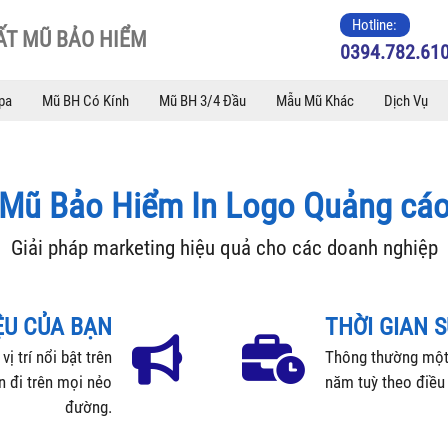
Hotline:
ẤT MŨ BẢO HIỂM
0394.782.61
pa
Mũ BH Có Kính
Mũ BH 3/4 Đầu
Mẫu Mũ Khác
Dịch Vụ
Mũ Bảo Hiểm In Logo Quảng cá
Giải pháp marketing hiệu quả cho các doanh nghiệp
ỆU CỦA BẠN
THỜI GIAN 
ị trí nổi bật trên
Thông thường một 
n đi trên mọi nẻo
năm tuỳ theo điều
đường.