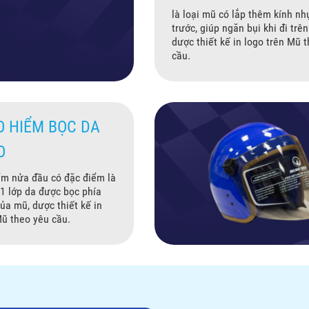
là loại mũ có lắp thêm kính nh
trước, giúp ngăn bụi khi đi trê
dược thiết kế in logo trên Mũ 
cầu.
O HIỂM BỌC DA
O
m nửa đầu có đặc điểm là
 1 lớp da được bọc phía
ủa mũ, dược thiết kế in
Mũ theo yêu cầu.