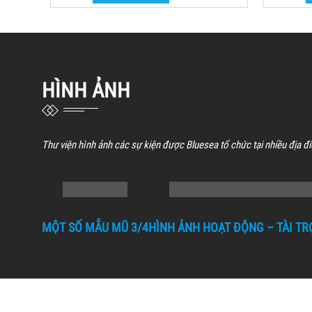
Nón Bảo Hiểm 3/4 Đầu JBS
N
Yêu Cầu Báo Giá
Đọc tiếp
HÌNH ẢNH
Thư viện hình ảnh các sự kiện được Bluesea tổ chức tại nhiều địa đ