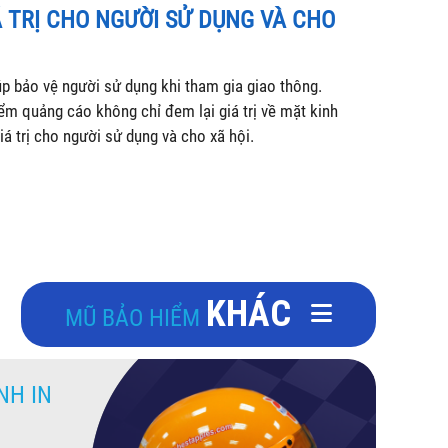
Á TRỊ CHO NGƯỜI SỬ DỤNG VÀ CHO
úp bảo vệ người sử dụng khi tham gia giao thông.
ểm quảng cáo không chỉ đem lại giá trị về mặt kinh
iá trị cho người sử dụng và cho xã hội.
KHÁC
MŨ BẢO HIỂM
NH IN