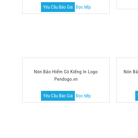
Nón Bảo Hiểm In Logo Thương Hiệu
Nón Bả
HÒA PHÁT
Yêu Cầu Báo Giá
Đọc tiếp
Nón Bảo Hiểm Có Kiếng In Logo
Nón Bả
Pendogo.vn
Yêu Cầu Báo Giá
Đọc tiếp