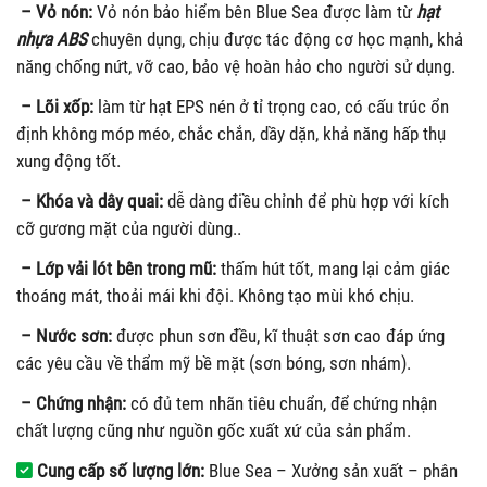
– Vỏ nón:
Vỏ nón bảo hiểm bên Blue Sea được làm từ
hạt
nhựa ABS
chuyên dụng, chịu được tác động cơ học mạnh, khả
năng chống nứt, vỡ cao, bảo vệ hoàn hảo cho người sử dụng.
– Lõi xốp:
làm từ hạt EPS nén ở tỉ trọng cao, có cấu trúc ổn
định không móp méo, chắc chắn, dầy dặn, khả năng hấp thụ
xung động tốt.
– Khóa và dây quai:
dễ dàng điều chỉnh để phù hợp với kích
cỡ gương mặt của người dùng..
– Lớp vải lót bên trong mũ:
thấm hút tốt, mang lại cảm giác
thoáng mát, thoải mái khi đội. Không tạo mùi khó chịu.
– Nước sơn:
được phun sơn đều, kĩ thuật sơn cao đáp ứng
các yêu cầu về thẩm mỹ bề mặt (sơn bóng, sơn nhám).
– Chứng nhận:
có đủ tem nhãn tiêu chuẩn, để chứng nhận
chất lượng cũng như nguồn gốc xuất xứ của sản phẩm.
Cung cấp số lượng lớn:
Blue Sea – Xưởng sản xuất – phân