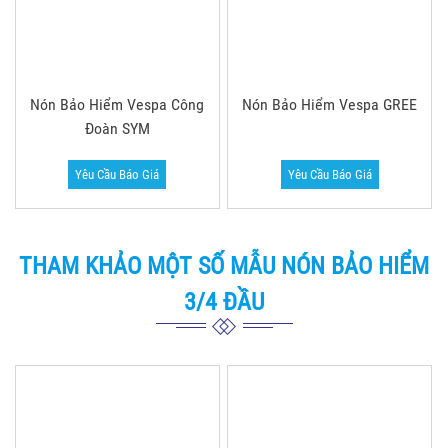
– Làm sao để đặt hàng sản xuất tại Blue Sea?
Quý khách
có thể đến văn phòng đại diện của chúng tôi tại địa chỉ:
Tòa nhà Sumikura, Số 18H Cộng Hòa, P.4, Tân Bình, HCM
(Xem trên
Google map
) để gặp nhân viên và trao đổi trực
tiếp cũng như xem qua một số mẫu nón trước khi ký hợp
đồng. Hoặc quý khách có thể để lại thông tin ở phần Hỗ Trợ
trên website, nhân viên của chúng tôi sẽ tự động liên hệ và
tư vấn chi tiết, báo giá cho quý khách.
– Đối với khách hàng ở xa thì đặt hàng như thế nào?
Blue
Sea nhận đơn đặt hàng & Giao hàng Free tận nơi cho Quý
khách hàng trên mọi miền Tổ quốc, chỉ cần liên hệ qua số
hotline:
0938.965.069
hoặc để lại thông tin liên hệ, Blue
Sea sẽ liên hệ lại tư vấn, nếu cần thiết sẽ gửi mẫu t ận nơi
để Quý khách có thể xem và tham khảo.
– Chính sách đổi trả như thế nào?
Trong trường hợp phát