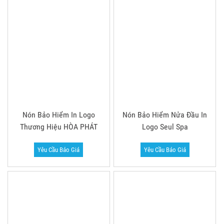
THAM KHẢO MỘT SỐ MẪU NÓN BẢO HIỂM
CÓ KÍNH
Nón Bảo Hiểm Có Kiếng
Nón Bảo Hiểm Có Kiếng
Pendogo.vn
Phú Nông AAC
Yêu Cầu Báo Giá
Yêu Cầu Báo Giá
Nón Bảo Hiểm Có Kiếng
Nón Bảo Hiểm Có Kiếng
Giấu CoopXtra
Giấu Cholimex