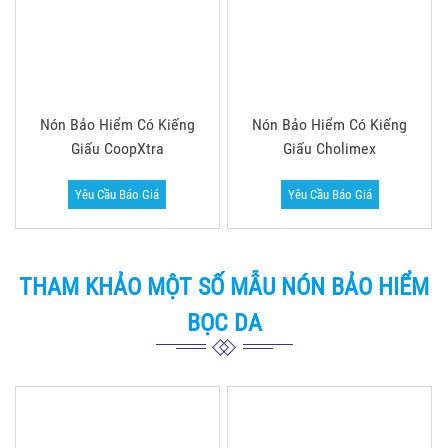
Nón Bảo Hiểm 3/4 Đầu
Nón Bảo Hiểm 3/4 Đầu
3405
3404
Yêu Cầu Báo Giá
Yêu Cầu Báo Giá
“BLUE SEA – XƯỞNG SẢN XUẤT MŨ BẢO
HIỂM IN LOGO QUÀ TẶNG QUẢNG CÁO”
Về chất lượng
: Chất lượng luôn là niềm tự hào của
Xưởng Blue Sea chúng tôi. Mũ nón bảo hiểm của chúng tôi
có chứng nhận chất lượng ISO kiểm định. Đặc biệt, đã có
trên dưới 10.000 đối tác tin tưởng đặt sản xuất – in mũ nón