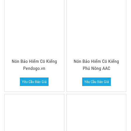
Đoàn SYM
Yêu Cầu Báo Giá
Yêu Cầu Báo Giá
THAM KHẢO MỘT SỐ MẪU NÓN BẢO HIỂM
3/4 ĐẦU
Nón Bảo Hiểm 3/4 Đầu JBS
Nón Bảo Hiểm 3/4 Đầu C2
Yêu Cầu Báo Giá
Yêu Cầu Báo Giá