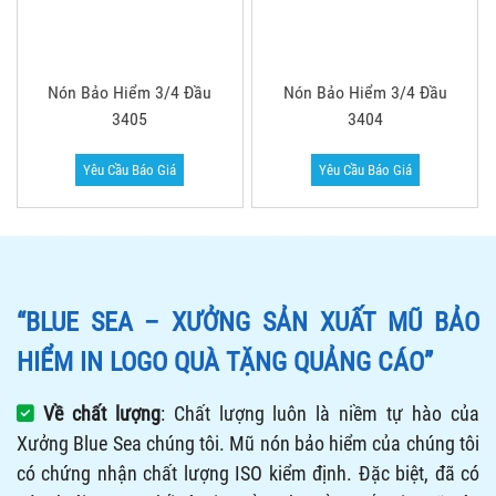
tác của các bạn hàng tại Hà Nội, Hồ Chí Minh và trên khắp
mọi miền gần xa.
HÃY CHỌN CHÚNG TÔI ĐỂ CÓ ĐƯỢC CÁC SẢN PHẨM CHẤT
LƯỢNG TỐT NHẤT!
Trân trọng.
Xưởng Sản Xuất Mũ Bảo Hiểm In Logo Quà Tặng Quảng
Cáo Theo Yêu Cầu
Liên hệ ngay để nhận báo giá
Liên hệ với chúng tôi để được tư vấn và báo giá nhanh nhất. Xin cảm ơn!