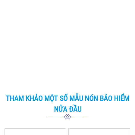
NỬA ĐẦU
Nón Bảo Hiểm In Logo
Nón Bảo Hiểm Nửa Đầu In
Thương Hiệu HÒA PHÁT
Logo Seul Spa
Yêu Cầu Báo Giá
Yêu Cầu Báo Giá
Nón Bảo Hiểm In Logo
Nón Bảo Hiểm Scurmafizzy
KALIA
Yêu Cầu Báo Giá
Yêu Cầu Báo Giá