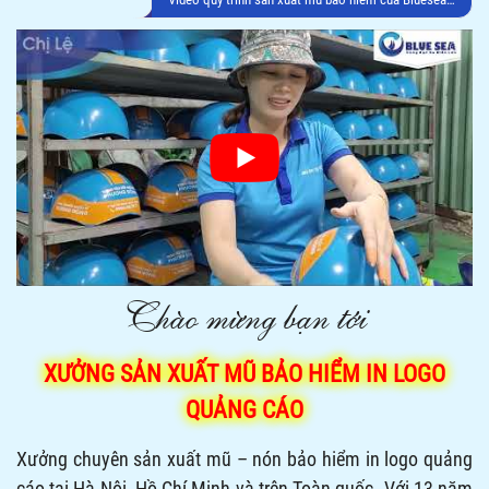
Chào mừng bạn tới
XƯỞNG SẢN XUẤT MŨ BẢO HIỂM IN LOGO
QUẢNG CÁO
Xưởng chuyên sản xuất mũ – nón bảo hiểm in logo quảng
cáo tại Hà Nội, Hồ Chí Minh và trên Toàn quốc. Với 13 năm