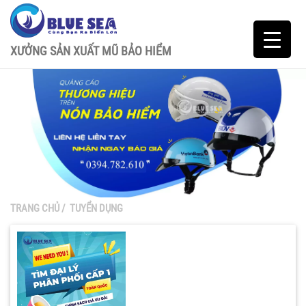
XƯỞNG SẢN XUẤT MŨ BẢO HIỂM
TRANG CHỦ
/
TUYỂN DỤNG